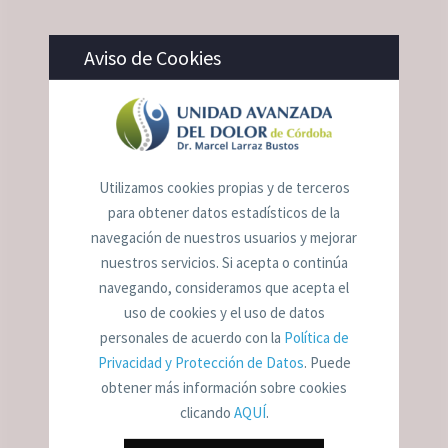
Aviso de Cookies
Utilizamos cookies propias y de terceros
para obtener datos estadísticos de la
navegación de nuestros usuarios y mejorar
nuestros servicios. Si acepta o continúa
navegando, consideramos que acepta el
uso de cookies y el uso de datos
personales de acuerdo con la
Política de
Privacidad y Protección de Datos
. Puede
obtener más información sobre cookies
clicando
AQUÍ
.